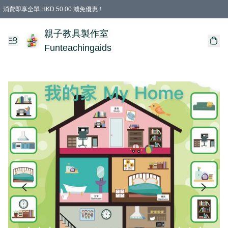
消費即享全單 HKD 50.00 減免優惠！
購物滿 HKD 699.00即享免運費優惠！（適用於 特定的送貨方式 )
凡購物滿HKD 699.00，即享免費禮品
親子教具製作室
Funteachingaids