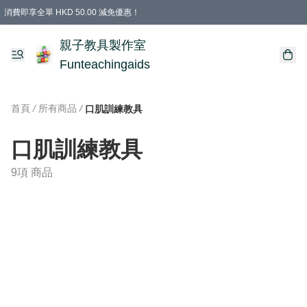
消費即享全單 HKD 50.00 減免優惠！
購物滿 HKD 699.00即享免運費優惠！（適用於 特定的送貨方式 )
凡購物滿HKD 699.00，即享免費禮品
親子教具製作室
Funteachingaids
首頁
/
所有商品
/
口肌訓練教具
口肌訓練教具
9項 商品