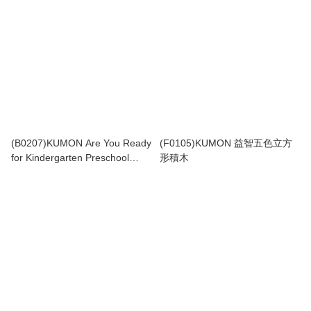
(B0207)KUMON Are You Ready
(F0105)KUMON 益智五色立方
for Kindergarten Preschool
形積木
Skills