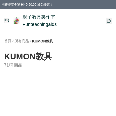
消費即享全單 HKD 50.00 減免優惠！
購物滿 HKD 699.00即享免運費優惠！（適用於 特定的送貨方式 )
凡購物滿HKD 699.00，即享免費禮品
親子教具製作室
Funteachingaids
首頁
/
所有商品
/
KUMON教具
KUMON教具
71項 商品