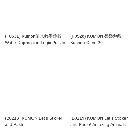
(F0531) Kumon倒水數學遊戲
(F0528) KUMON 疊疊遊戲
Water Depression Logic Puzzle
Kasane Cone 20
(B0218) KUMON Let's Sticker
(B0219) KUMON Let’s Sticker
and Paste
and Paste! Amazing Animals