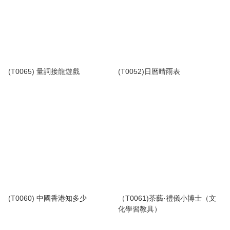
(T0065) 量詞接龍遊戲
(T0052)日曆晴雨表
(T0060) 中國香港知多少
（T0061)茶藝·禮儀小博士（文
化學習教具）