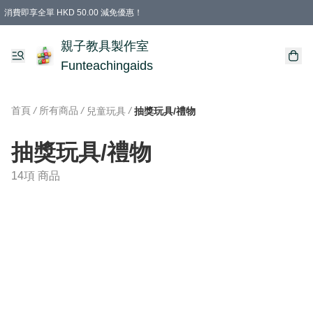
消費即享全單 HKD 50.00 減免優惠！
購物滿 HKD 699.00即享免運費優惠！（適用於 特定的送貨方式 )
凡購物滿HKD 699.00，即享免費禮品
親子教具製作室
Funteachingaids
首頁
/
所有商品
/
/
兒童玩具
抽獎玩具/禮物
抽獎玩具/禮物
14項 商品