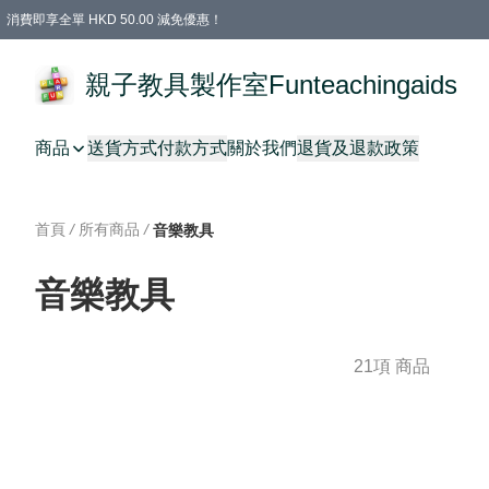
消費即享全單 HKD 50.00 減免優惠！
購物滿 HKD 699.00即享免運費優惠！（適用於 特定的送貨方式 )
凡購物滿HKD 699.00，即享免費禮品
親子教具製作室Funteachingaids
商品
送貨方式
付款方式
關於我們
退貨及退款政策
首頁
/
所有商品
/
音樂教具
音樂教具
21項 商品