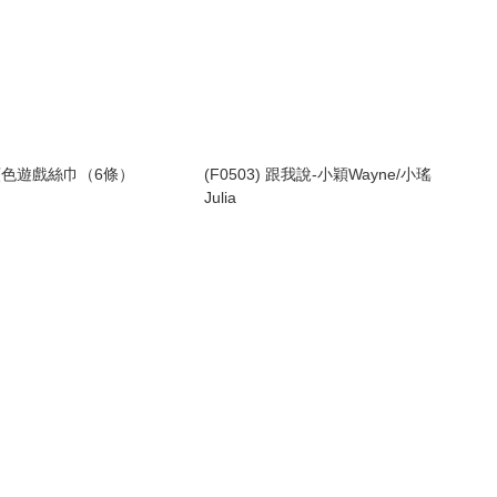
) 顏色遊戲絲巾（6條）
(F0503) 跟我說-小穎Wayne/小瑤
Julia