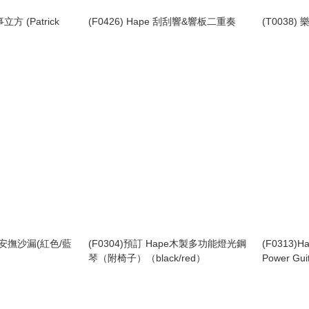
事立方 (Patrick
(F0426) Hape 刮刮響&響板二重奏
(T0038) 
雨聲安撫沙漏(紅色/藍
(F0304)預訂 Hape木製多功能燈光鋼
(F0313)
琴（附椅子）（black/red）
Power Gui