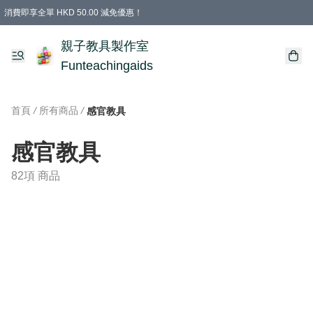
消費即享全單 HKD 50.00 減免優惠！
購物滿 HKD 699.00即享免運費優惠！（適用於 特定的送貨方式 )
凡購物滿HKD 699.00，即享免費禮品
親子教具製作室
Funteachingaids
首頁
/
所有商品
/
感官教具
感官教具
82項 商品