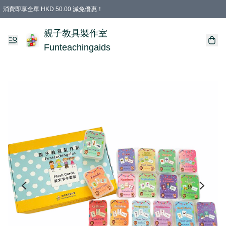
消費即享全單 HKD 50.00 減免優惠！
購物滿 HKD 699.00即享免運費優惠！（適用於 特定的送貨方式 )
凡購物滿HKD 699.00，即享免費禮品
親子教具製作室
Funteachingaids