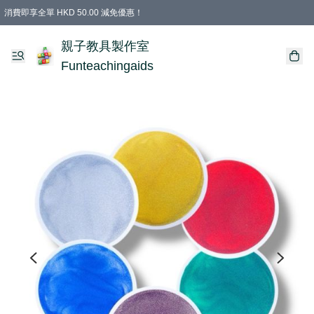
消費即享全單 HKD 50.00 減免優惠！
購物滿 HKD 699.00即享免運費優惠！（適用於 特定的送貨方式 )
凡購物滿HKD 699.00，即享免費禮品
親子教具製作室
Funteachingaids