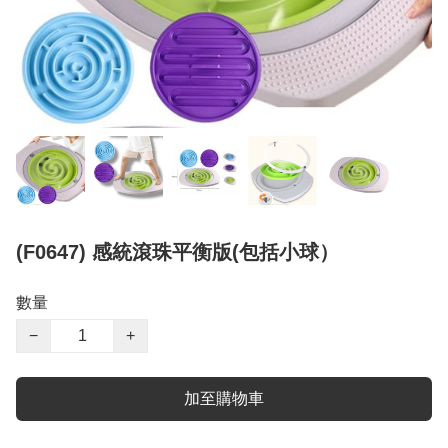
(F0647) 感統滾珠平衡版(包括小球）
數量
−
+
加至購物車