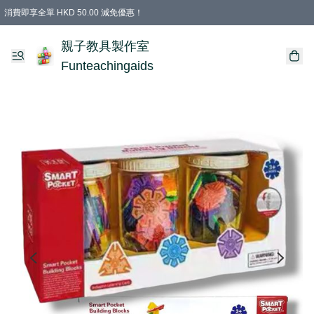
消費即享全單 HKD 50.00 減免優惠！
購物滿 HKD 699.00即享免運費優惠！（適用於 特定的送貨方式 )
凡購物滿HKD 699.00，即享免費禮品
親子教具製作室
Funteachingaids