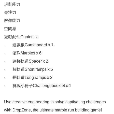
規劃能力

專注力

解難能力

空間感

遊戲配件Contents:

·       遊戲板Game board x 1

·       滾珠Marbles x 6

·       連接軌道Spacer x 2

·       短軌道Short ramps x 5

·       長軌道Long ramps x 2

·       挑戰小冊子Challengebooklet x 1

Use creative engineering to solve captivating challenges 
with DropZone, the ultimate marble run building game!  
