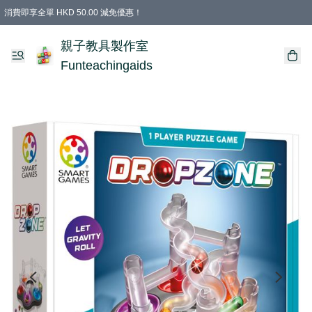
消費即享全單 HKD 50.00 減免優惠！
購物滿 HKD 699.00即享免運費優惠！（適用於 特定的送貨方式 )
凡購物滿HKD 699.00，即享免費禮品
親子教具製作室
Funteachingaids