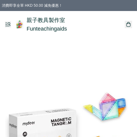
消費即享全單 HKD 50.00 減免優惠！
購物滿 HKD 699.00即享免運費優惠！（適用於 特定的送貨方式 )
凡購物滿HKD 699.00，即享免費禮品
親子教具製作室
Funteachingaids