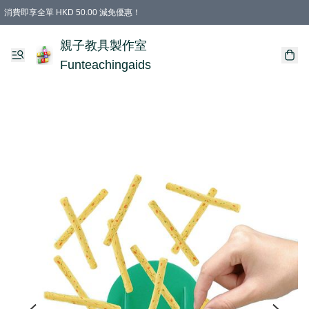
消費即享全單 HKD 50.00 減免優惠！
購物滿 HKD 699.00即享免運費優惠！（適用於 特定的送貨方式 )
凡購物滿HKD 699.00，即享免費禮品
親子教具製作室
Funteachingaids