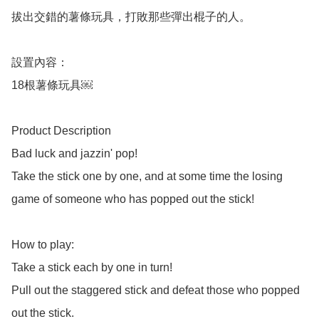
拔出交錯的薯條玩具，打敗那些彈出棍子的人。

設置內容：

18根薯條玩具￼

Product Description

Bad luck and jazzin' pop! 

Take the stick one by one, and at some time the losing 
game of someone who has popped out the stick! 

How to play: 

Take a stick each by one in turn! 

Pull out the staggered stick and defeat those who popped 
out the stick. 
