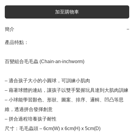
加至購物車
簡介
−
產品特點：

百變組合毛毛蟲 (Chain-an-inchworm)

– 適合孩子大小的小圓球，可訓練小肌肉

– 藉著球體的連結，讓孩子以雙手緊握玩具達到大肌肉訓練

– 小球能學習顏色、形狀、圖案、排序、邏輯、凹凸等思
維，透過拼合發揮創意

– 拼合過程培養孩子耐性

尺寸：毛毛蟲頭 – 6cm(W) x 6cm(H) x 5cm(D)
