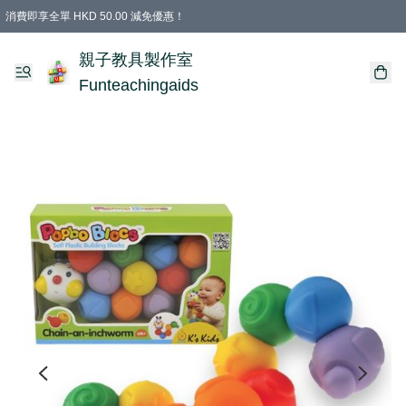
消費即享全單 HKD 50.00 減免優惠！
購物滿 HKD 699.00即享免運費優惠！（適用於 特定的送貨方式 )
凡購物滿HKD 699.00，即享免費禮品
親子教具製作室
Funteachingaids