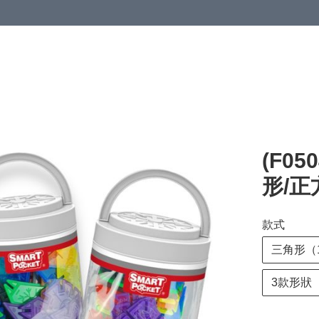
(F0
形/正
款式
三角形（12
3款形狀（1