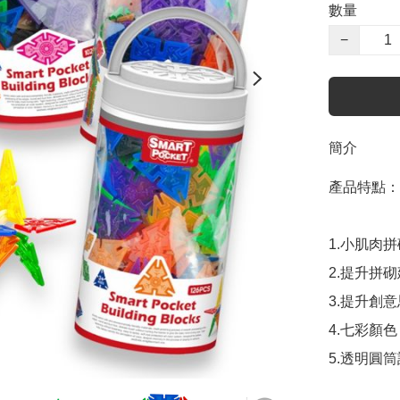
數量
−
簡介
產品特點：

1.小肌肉
2.提升拼砌
3.提升創意
4.七彩顏
5.透明圓