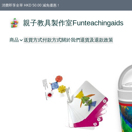
消費即享全單 HKD 50.00 減免優惠！
購物滿 HKD 699.00即享免運費優惠！（適用於 特定的送貨方式 )
凡購物滿HKD 699.00，即享免費禮品
親子教具製作室Funteachingaids
商品
送貨方式
付款方式
關於我們
退貨及退款政策