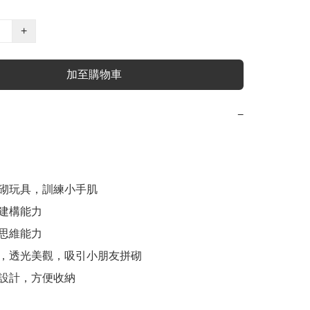
+
加至購物車
−
拼砌玩具，訓練小手肌

建構能力

思維能力

色，透光美觀，吸引小朋友拼砌

筒設計，方便收納
