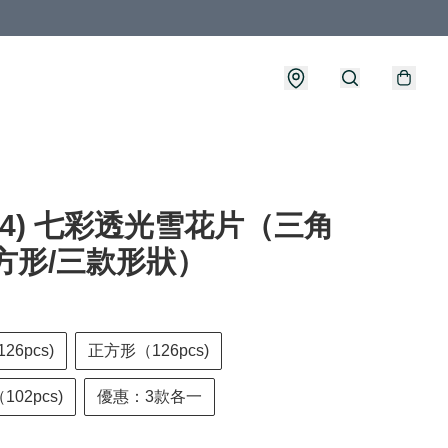
504) 七彩透光雪花片（三角
方形/三款形狀）
6pcs)
正方形（126pcs)
02pcs)
優惠：3款各一