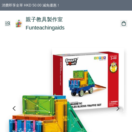
消費即享全單 HKD 50.00 減免優惠！
購物滿 HKD 699.00即享免運費優惠！（適用於 特定的送貨方式 )
凡購物滿HKD 699.00，即享免費禮品
親子教具製作室
Funteachingaids