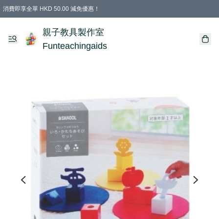
消費即享全單 HKD 50.00 減免優惠！
購物滿 HKD 699.00即享免運費優惠！（適用於 特定的送貨方式 )
凡購物滿HKD 699.00，即享免費禮品
親子教具製作室
Funteachingaids