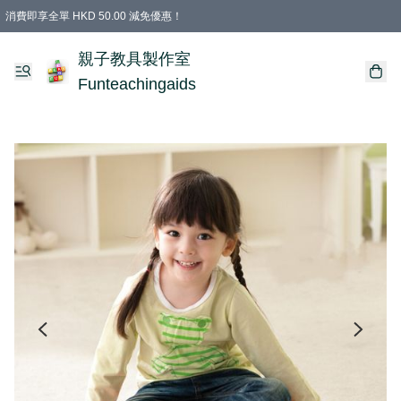
消費即享全單 HKD 50.00 減免優惠！
購物滿 HKD 699.00即享免運費優惠！（適用於 特定的送貨方式 )
凡購物滿HKD 699.00，即享免費禮品
親子教具製作室
Funteachingaids