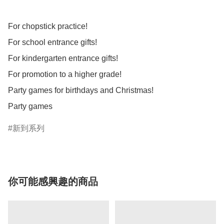
For chopstick practice!

For school entrance gifts!

For kindergarten entrance gifts!

For promotion to a higher grade!

Party games for birthdays and Christmas!

新到系列
你可能感興趣的商品