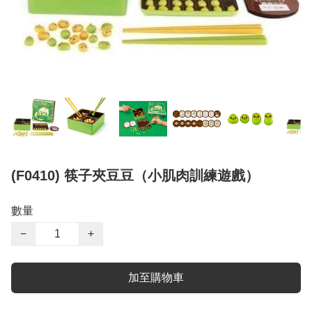
(F0410) 筷子夾豆豆（小肌肉訓練遊戲）
數量
−
+
加至購物車