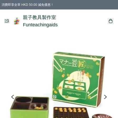
消費即享全單 HKD 50.00 減免優惠！
購物滿 HKD 699.00即享免運費優惠！（適用於 特定的送貨方式 )
凡購物滿HKD 699.00，即享免費禮品
親子教具製作室
Funteachingaids