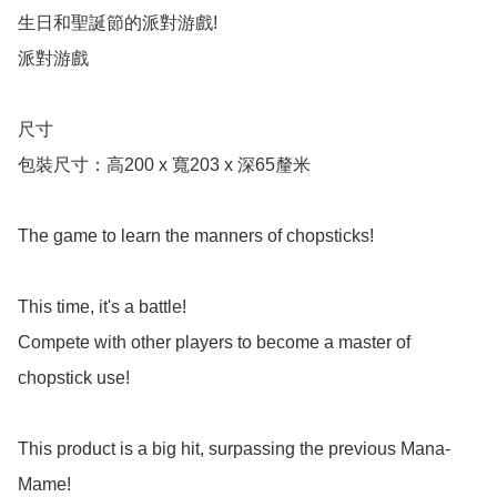
生日和聖誕節的派對游戲!

派對游戲

尺寸

包裝尺寸：高200 x 寬203 x 深65釐米

The game to learn the manners of chopsticks!

This time, it's a battle!

Compete with other players to become a master of 
chopstick use!

This product is a big hit, surpassing the previous Mana-
Mame!
