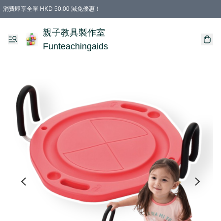
消費即享全單 HKD 50.00 減免優惠！
購物滿 HKD 699.00即享免運費優惠！（適用於 特定的送貨方式 )
凡購物滿HKD 699.00，即享免費禮品
親子教具製作室
Funteachingaids