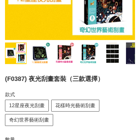
(F0387) 夜光刮畫套裝（三款選擇）
款式
12星座夜光刮畫
花樣時光藝術刮畫
奇幻世界藝術刮畫
數量