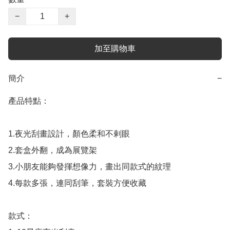
−
+
加至購物車
簡介
−
產品特點：

1.夜光刮畫設計，顏色柔和不剌眼

2.套盒外翻，成為展覽架

3.小朋友能夠發揮想像力，畫出同款式的紋理

4.每款多張，連同刮筆，套裝方便收藏

款式：
