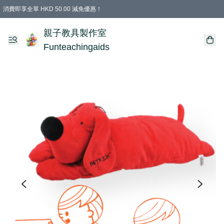
消費即享全單 HKD 50.00 減免優惠！
購物滿 HKD 699.00即享免運費優惠！（適用於 特定的送貨方式 )
凡購物滿HKD 699.00，即享免費禮品
親子教具製作室
Funteachingaids