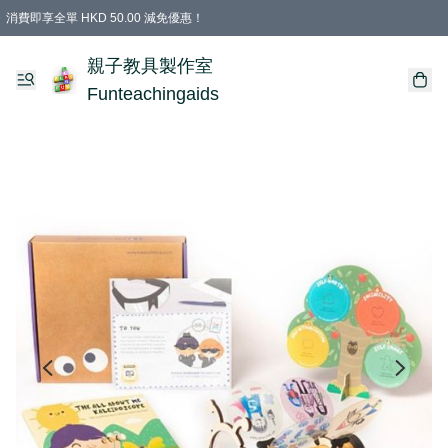
消費即享全單 HKD 50.00 減免優惠！
購物滿 HKD 699.00即享免運費優惠！（適用於 特定的送貨方式 )
凡購物滿HKD 699.00，即享免費禮品
親子教具製作室
Funteachingaids