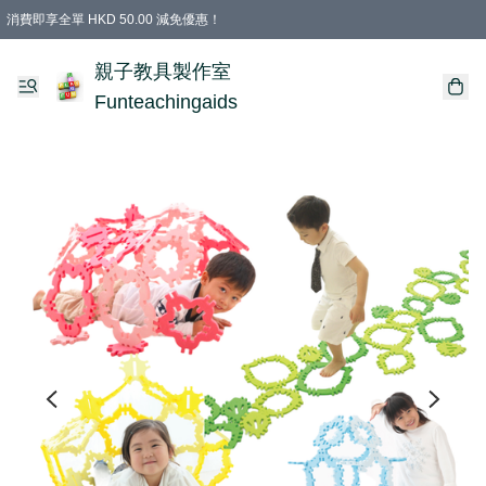
消費即享全單 HKD 50.00 減免優惠！
購物滿 HKD 699.00即享免運費優惠！（適用於 特定的送貨方式 )
凡購物滿HKD 699.00，即享免費禮品
親子教具製作室
Funteachingaids