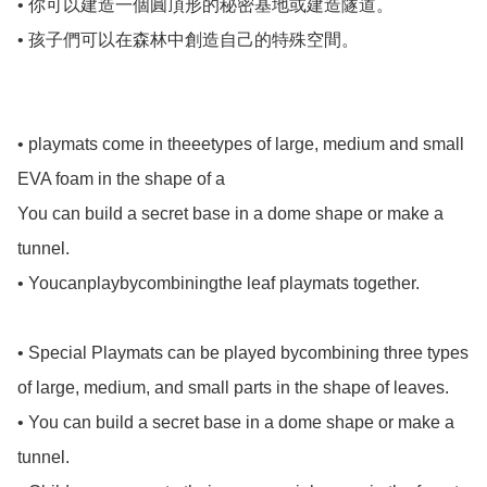
• 你可以建造一個圓頂形的秘密基地或建造隧道。 

• 孩子們可以在森林中創造自己的特殊空間。

• playmats come in theeetypes of large, medium and small 
EVA foam in the shape of a

You can build a secret base in a dome shape or make a 
tunnel.

• Youcanplaybycombiningthe leaf playmats together.

• Special Playmats can be played bycombining three types 
of large, medium, and small parts in the shape of leaves.

• You can build a secret base in a dome shape or make a 
tunnel.
