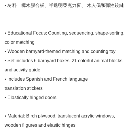
• 材料：樺木膠合板、半透明亞克力窗、 木人偶和彈性鉸鏈 

• Educational Focus: Counting, sequencing, shape-sorting, 
color matching

• Wooden barnyard-themed matching and counting toy

• Set includes 6 barnyard boxes, 21 colorful animal blocks 
and activity guide

• Includes Spanish and French language

translation stickers

• Elastically hinged doors

• Material: Birch plywood, translucent acrylic windows, 