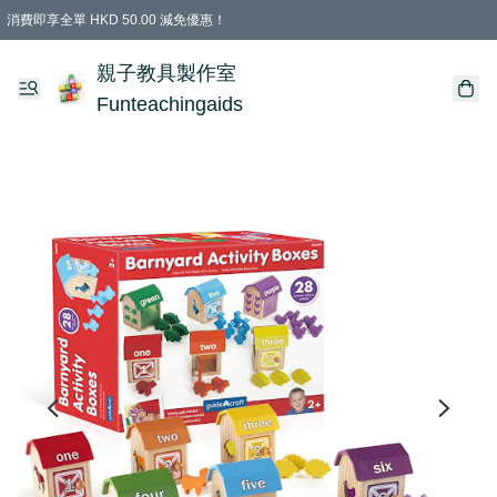
消費即享全單 HKD 50.00 減免優惠！
購物滿 HKD 699.00即享免運費優惠！（適用於 特定的送貨方式 )
凡購物滿HKD 699.00，即享免費禮品
親子教具製作室
Funteachingaids