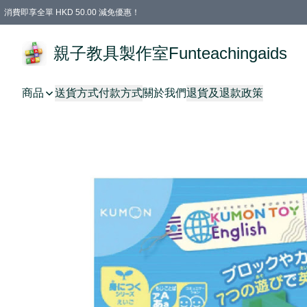
消費即享全單 HKD 50.00 減免優惠！
購物滿 HKD 699.00即享免運費優惠！（適用於 特定的送貨方式 )
凡購物滿HKD 699.00，即享免費禮品
親子教具製作室Funteachingaids
商品
送貨方式
付款方式
關於我們
退貨及退款政策