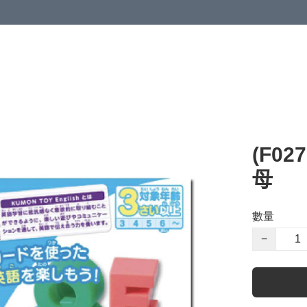
(F0
母
數量
−