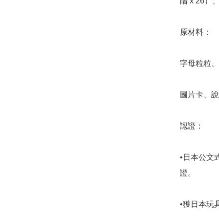
階 x 26）
原材料：

字母粒粒、
圖片卡、說
認證：

•日本公文
證。

•獲日本玩