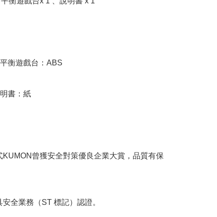
、平衡遊戲台x 1 、說明書 x 1

平衡遊戲台：ABS

明書：紙

式KUMON曾獲安全對策優良企業大賞，品質有保
具安全業務（ST 標記）認證。
