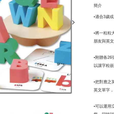
簡介
•適合3歲
•將一粒粒
朋友與英文
•附贈各2
以讓字粒嵌
•把對應之
英文單字，
•可以運用