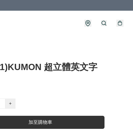
271)KUMON 超立體英文字
+
加至購物車