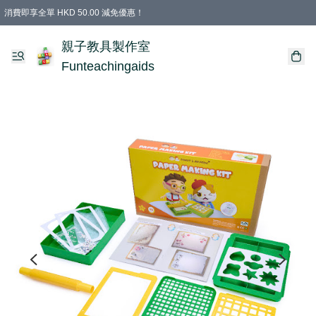
消費即享全單 HKD 50.00 減免優惠！
購物滿 HKD 699.00即享免運費優惠！（適用於 特定的送貨方式 )
凡購物滿HKD 699.00，即享免費禮品
親子教具製作室
Funteachingaids