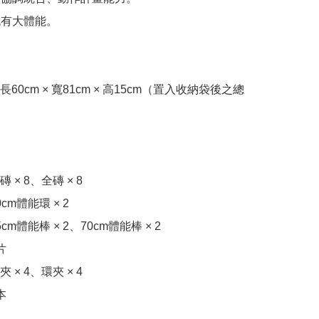
也有大體能。 

60cm × 寬81cm × 高15cm（置入收納袋後之總


× 8、全磚 × 8 

m體能環 × 2

m體能棒 × 2、70cm體能棒 × 2 

 

× 4、環夾 × 4 

 
