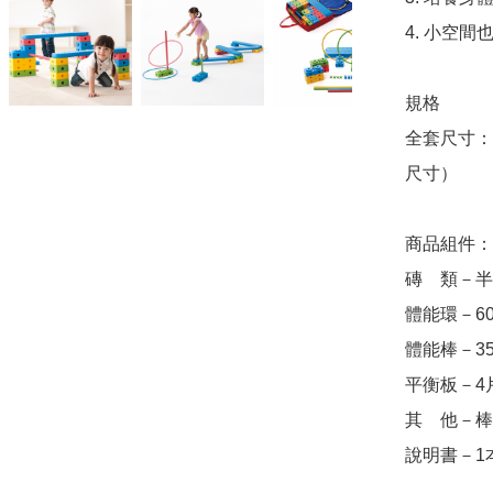
4. 小空間
規格 

全套尺寸：長
尺寸） 

商品組件： 
磚　類－半磚 
體能環－60c
體能棒－35c
平衡板－4片
其　他－棒夾 
說明書－1本