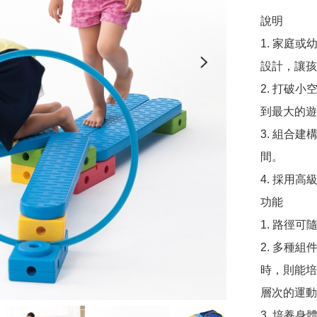
說明 

1. 家庭
設計，讓孩
2. 打破
到最大的遊
3. 組合
間。 

4. 採用
功能 

1. 路徑
2. 多種
時，則能培
層次的運動能
3. 培養身