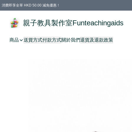
消費即享全單 HKD 50.00 減免優惠！
購物滿 HKD 699.00即享免運費優惠！（適用於 特定的送貨方式 )
凡購物滿HKD 699.00，即享免費禮品
親子教具製作室Funteachingaids
商品
送貨方式
付款方式
關於我們
退貨及退款政策