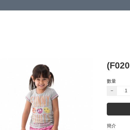
(F02
數量
−
簡介