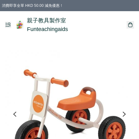
消費即享全單 HKD 50.00 減免優惠！
購物滿 HKD 699.00即享免運費優惠！（適用於 特定的送貨方式 )
凡購物滿HKD 699.00，即享免費禮品
親子教具製作室
Funteachingaids