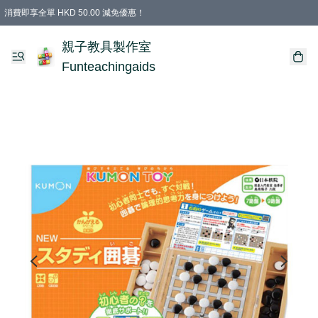
消費即享全單 HKD 50.00 減免優惠！
購物滿 HKD 699.00即享免運費優惠！（適用於 特定的送貨方式 )
凡購物滿HKD 699.00，即享免費禮品
親子教具製作室
Funteachingaids