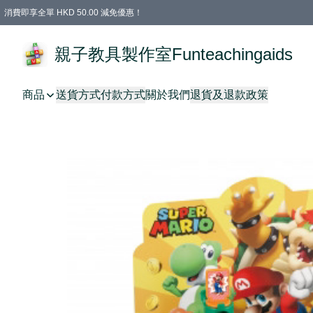
消費即享全單 HKD 50.00 減免優惠！
購物滿 HKD 699.00即享免運費優惠！（適用於 特定的送貨方式 )
凡購物滿HKD 699.00，即享免費禮品
親子教具製作室Funteachingaids
商品
送貨方式
付款方式
關於我們
退貨及退款政策