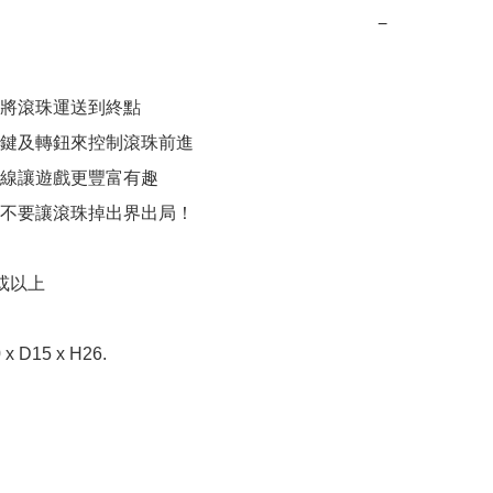
−
將滾珠運送到終點

鍵及轉鈕來控制滾珠前進

線讓遊戲更豐富有趣

不要讓滾珠掉出界出局！

或以上

 D15 x H26.