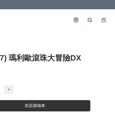
097) 瑪利歐滾珠大冒險DX
+
加至購物車