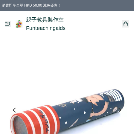
消費即享全單 HKD 50.00 減免優惠！
購物滿 HKD 699.00即享免運費優惠！（適用於 特定的送貨方式 )
凡購物滿HKD 699.00，即享免費禮品
親子教具製作室
Funteachingaids