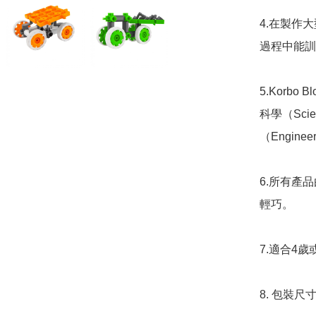
4.在製作大
過程中能訓
5.Korb
科學（Sci
（Engin
6.所有產
輕巧。

7.適合4歲
8. 包裝尺寸:1