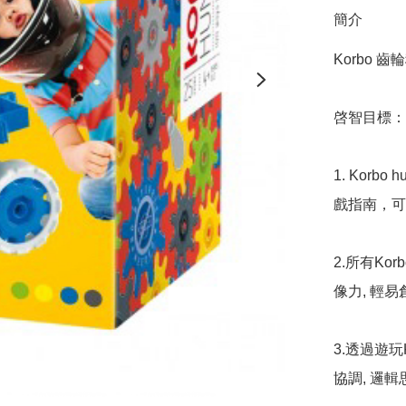
簡介
Korbo 齒輪
啓智目標：

1. Kor
戲指南，可
2.所有Ko
像力, 輕
3.透過遊玩
協調, 邏輯