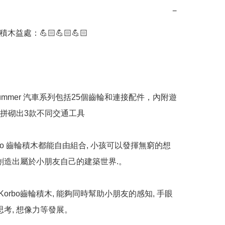
−
積木益處：💪🏻💪🏻💪🏻

bo hummer 汽車系列包括25個齒輪和連接配件，內附遊
拼砌出3款不同交通工具

rbo 齒輪積木都能自由組合, 小孩可以發揮無窮的想
易創造出屬於小朋友自己的建築世界.。

Korbo齒輪積木, 能夠同時幫助小朋友的感知, 手眼
思考, 想像力等發展。
