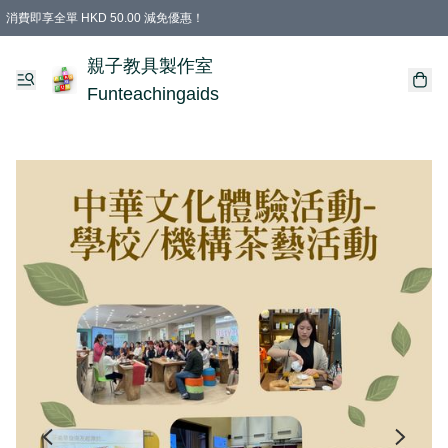
消費即享全單 HKD 50.00 減免優惠！
購物滿 HKD 699.00即享免運費優惠！（適用於 特定的送貨方式 )
凡購物滿HKD 699.00，即享免費禮品
親子教具製作室
Funteachingaids