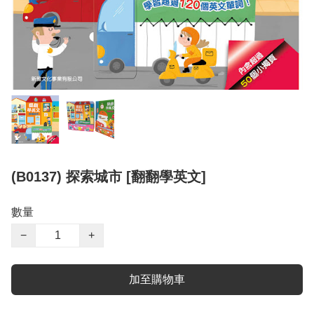
(B0137) 探索城市 [翻翻學英文]
數量
−
+
加至購物車