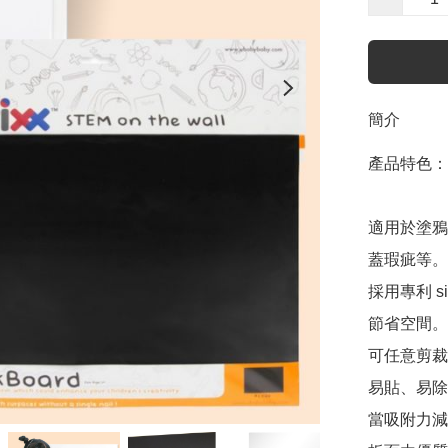
簡介
產品特色：

適用於塗鴉
蓋瑕疵等。

採用專利 s
節省空間。

可任意剪裁
易貼、易除
當吸附力減