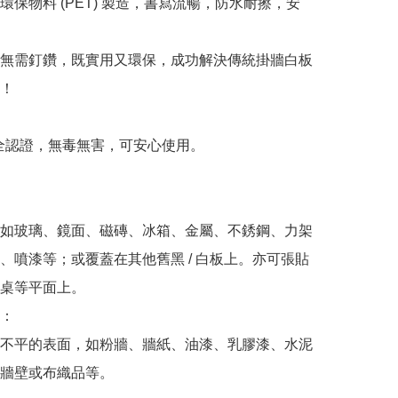
環保物料 (PET) 製造，書寫流暢，防水耐擦，安
無需釘鑽，既實用又環保，成功解決傳統掛牆白板
！

安全認證，無毒無害，可安心使用。

如玻璃、鏡面、磁磚、冰箱、金屬、不銹鋼、力架
、噴漆等；或覆蓋在其他舊黑 / 白板上。亦可張貼
桌等平面上。

：

不平的表面，如粉牆、牆紙、油漆、乳膠漆、水泥
牆壁或布織品等。
