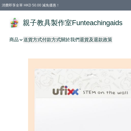
消費即享全單 HKD 50.00 減免優惠！
購物滿 HKD 699.00即享免運費優惠！（適用於 特定的送貨方式 )
凡購物滿HKD 699.00，即享免費禮品
親子教具製作室Funteachingaids
商品
送貨方式
付款方式
關於我們
退貨及退款政策