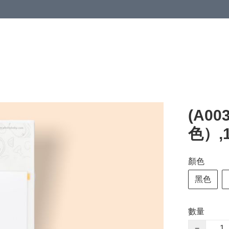
(A00
色）,
顏色
黑色
數量
−