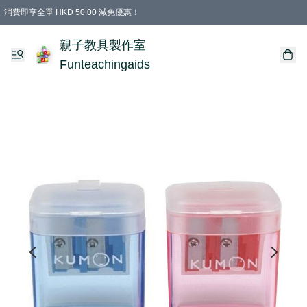
消費即享全單 HKD 50.00 減免優惠！
購物滿 HKD 699.00即享免運費優惠！（適用於 特定的送貨方式 )
凡購物滿HKD 699.00，即享免費禮品
親子教具製作室
Funteachingaids